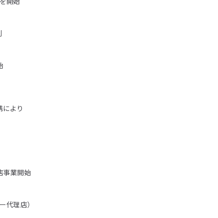
を開始
刊
始
携により
店事業開始
ミー代理店）