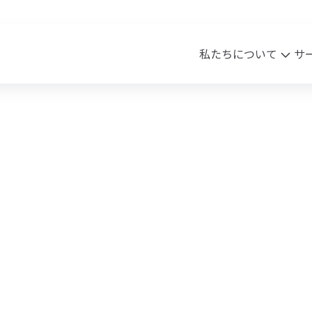
私たちについて
サ
sion・Vision・Value
ワク・HR事業
実績
会社概要
クリエイティブ事業
Blog
ssion
ピワク
Vision
商材案内
沿革
アク
lue
メッセージ