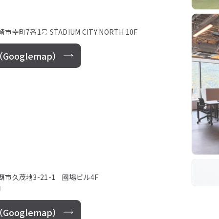
市幸町7番1号 STADIUM CITY NORTH 10F
ooglemap）
那覇市久茂地3-21-1 國場ビル4F
内
ooglemap）