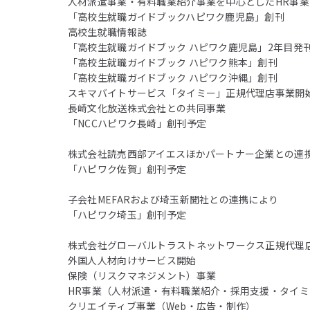
人材派遣事業・有料職業紹介事業を中心としたHR事業
「高校生就職ガイドブックハピワク鹿児島」創刊
高校生就職情報誌
「高校生就職ガイドブック ハピワク鹿児島」2年目発
「高校生就職ガイドブック ハピワク熊本」創刊
「高校生就職ガイドブック ハピワク沖縄」創刊
スキマバイトサービス「タイミー」正規代理店事業開
長崎文化放送株式会社との共同事業
「NCCハピワク長崎」創刊予定
株式会社読売西部アイエスほかパートナー企業との連
「ハピワク佐賀」創刊予定
子会社MEFARおよび埼玉新聞社との連携により
「ハピワク埼玉」創刊予定
株式会社グローバルトラストネットワークス正規代理
外国人人材向けサービス開始
保険（リスクマネジメント）事業
HR事業（人材派遣・有料職業紹介・採用支援・タイ
クリエイティブ事業（Web・広告・制作）