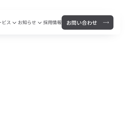
お問い合わせ
ービス
お知らせ
採用情報
保険代理店事業
News
セス
法人のお客様
個人のお客様
鹿児島県PTA連合会総合保障制度
鹿児島市あいご会連合会安全保険