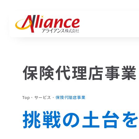
私たちについて
サービス一覧
お知らせ一覧
Mis
ハピ
活動
私たちについて
保険代理店事業
地域と、企業と、人の「そば」で
採用・人材・保険・ブランディングまで、
活動実績・ブログ・最新情報。
Mission・Vision・Value
紡ぎ、編み出す。
あらゆる挑戦に、最適な答えを。
アライアンスの「いま」をお届けします。
Mi
ハ
アライアンスの想いと歩み。
会社概要
Va
Top
・
サービス
・
保険代理店事業
サービス
挑戦の土台
ハピワク・HR事業
クリエイティブ事業