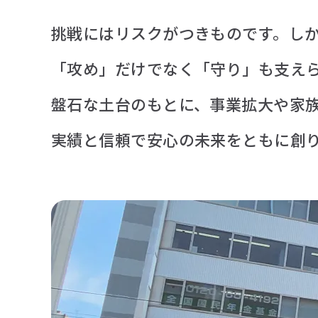
保険代理店事業
挑戦にはリスクがつきものです。し
「攻め」だけでなく「守り」も支え
お知らせ
盤石な土台のもとに、事業拡大や家
活動実績
実績と信頼で安心の未来をともに創
Blog
News
採用情報
お問い合わせ