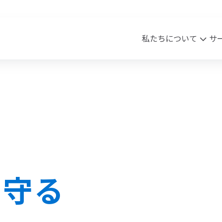
私たちについて
サ
sion・Vision・Value
ワク・HR事業
実績
会社概要
クリエイティブ事業
Blog
ssion
ピワク
Vision
商材案内
沿革
アク
lue
メッセージ
を守る