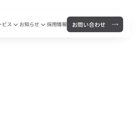
お問い合わせ
ービス
お知らせ
採用情報
保険代理店事業
News
セス
法人のお客様
個人のお客様
鹿児島県PTA連合会総合保障制度
鹿児島市あいご会連合会安全保険