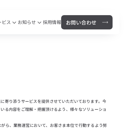
お問い合わせ
ービス
お知らせ
採用情報
保険代理店事業
News
セス
法人のお客様
個人のお客様
鹿児島県PTA連合会総合保障制度
鹿児島市あいご会連合会安全保険
活に寄り添うサービスを提供させていただいております。今
ている内容をご理解・把握頂けるよう、様々なソリューショ
ながら、業務運営において、お客さま本位で行動するよう努