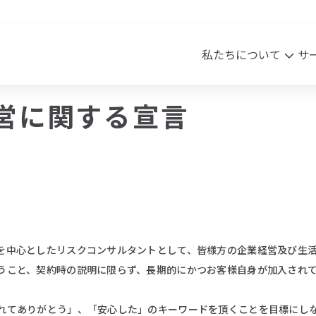
私たちについて
サ
営に関する宣言
sion・Vision・Value
ワク・HR事業
実績
会社概要
クリエイティブ事業
Blog
ssion
ピワク
Vision
商材案内
沿革
アク
lue
メッセージ
を中心としたリスクコンサルタントとして、皆様方の企業経営及び生
うこと、契約時の説明に限らず、長期的にかつお客様自身が加入され
れてありがとう」、「安心した」のキーワードを頂くことを目標にし