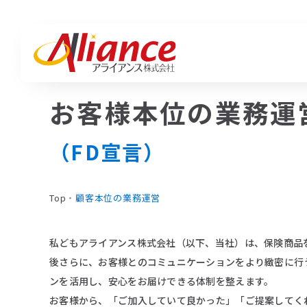
お客様本位の業務運
私たちについて
サービス一覧
お知らせ一覧
Mis
ハピ
活動
私たちについて
（FD宣言）
地域と、企業と、人の「そば」で
採用・人材・保険・ブランディングまで、
活動実績・ブログ・最新情報。
Mission・Vision・Value
紡ぎ、編み出す。
あらゆる挑戦に、最適な答えを。
アライアンスの「いま」をお届けします。
Mi
ハ
アライアンスの想いと歩み。
会社概要
Top
・
顧客本位の業務運営
Va
サービス
私どもアライアンス株式会社（以下、当社）は、保険商品
後さらに、お客様とのコミュニケーションをより緻密に行
ハピワク・HR事業
ンを活用し、安心をお届けできる体制を整えます。
クリエイティブ事業
お客様から、「ご加入していて良かった」「ご提案してく