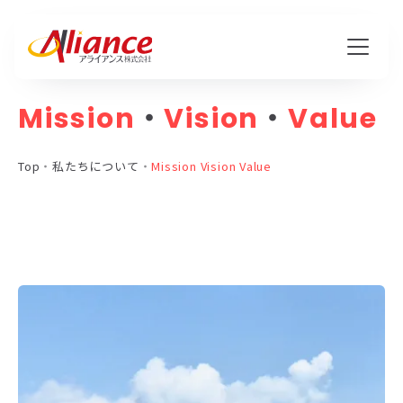
Mission
・
Vision
・
Value
私たちについて
Top
・
私たちについて
・
Mission Vision Value
Mission・Vision・Value
会社概要
サービス
ハピワク・HR事業
クリエイティブ事業
保険代理店事業