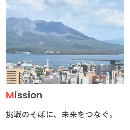
お知らせ
活動実績
Blog
News
採用情報
M
ission
お問い合わせ
挑戦のそばに、未来をつなぐ。