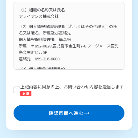
（1）組織の名称又は氏名
アライアンス株式会社
（2）個人情報保護管理者（若しくはその代理人）の氏
名又は職名、所属及び連絡先
個人情報保護管理者：福森梢
所属：〒892-0828 鹿児島市金生町7-8 フージャース鹿児
島金生町ビル5F
連絡先：099-216-8880
（3）個人情報の利用目的
お問い合わせいただいた内容に回答するため
（4）個人情報の第三者提供について
上記内容に同意の上、お問い合わせ内容を送信します
取得した個人情報は、法令等による場合を除いて第三者
必須
に提供しません。
（5）個人情報の取扱いの委託について
確認画面へ進む
取得した個人情報の取扱いの全部または、一部を委託す
ることがあります。その場合には、当社において最善の
考慮を行います。