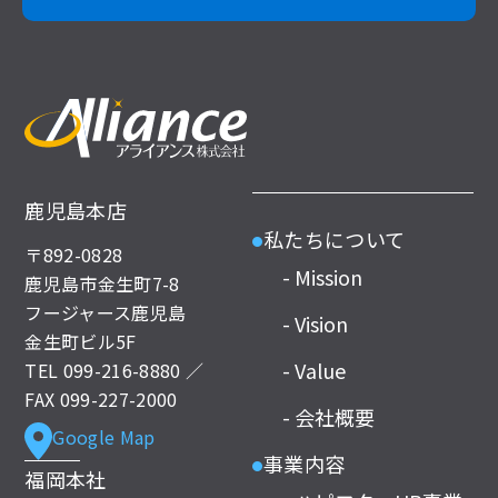
当社ホームページの個人情報保護方針をご覧ください。
（10）当社の個人情報の取扱いに関する苦情、相談等の
問合せ先
窓口の名称：個人情報問合せ窓口
お問い合わせ窓口担当：福森梢
住所：〒892-0828 鹿児島市金生町7-8 フージャース鹿児
島金生町ビル5F
連絡先：099-216-8880
鹿児島本店
私たちについて
●
〒892-0828
- Mission
鹿児島市金生町7-8
フージャース鹿児島
- Vision
金生町ビル5F
- Value
TEL
099-216-8880
／
FAX 099-227-2000
- 会社概要
Google Map
事業内容
●
福岡本社