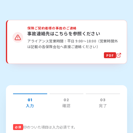
お知らせ
保険ご契約者様の事故のご連絡
事故連絡先はこちらを参照ください
活動実績
アライアンス営業時間：平日 9:00〜18:00（営業時間外
は記載の各保険会社へ直接ご連絡ください）
Blog
PDF
News
採用情報
01
02
03
お問い合わせ
入力
確認
完了
印のついた項目は入力必須です。