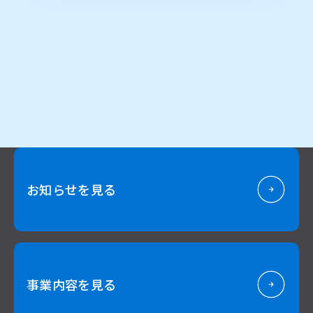
（6）個人情報を与えなかった場合に生じる結果
個人情報を与えることは任意です。個人情報に関する情
報の一部をご提供いただけない場合は、お問い合わせ内
容に回答できない可能性があります。
（7）保有個人データの開示等および問い合わせ窓口に
ついて
ご本人からの求めにより、当社が保有する保有個人デー
タに関する開示、利用目的の通知、内容の訂正・追加ま
たは削除、利用停止、消去、第三者提供の停止および第
三者提供記録の開示（以下、開示等という）に応じま
す。
開示等に応ずる窓口は、下記「当社の個人情報の取扱い
に関する苦情、相談等の問合せ先」を参照してくださ
お知らせを見る
い。
（8）本人が容易に認識できない方法による個人情報の
取得
クッキーやウェブビーコン等を用いるなどして、本人が
容易に認識できない方法による個人情報の取得を行って
おりません。
事業内容を見る
（9）個人情報保護方針