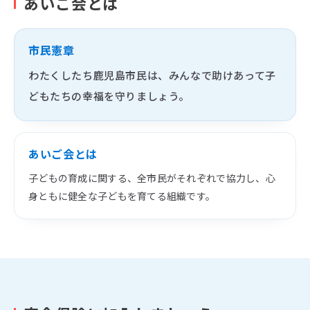
あいご会とは
市民憲章
お知らせ
わたくしたち鹿児島市民は、みんなで助けあって子
活動実績
どもたちの幸福を守りましょう。
Blog
News
あいご会とは
子どもの育成に関する、全市民がそれぞれで協力し、心
採用情報
身ともに健全な子どもを育てる組織です。
お問い合わせ