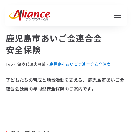
鹿児島市あいご会連合会
私たちについて
安全保険
Mission・Vision・Value
Top
・
保険代理店事業
・
鹿児島市あいご会連合会安全保険
会社概要
子どもたちの育成と地域活動を支える、
鹿児島市あいご会
連合会独自の年間型安全保険のご案内です。
サービス
ハピワク・HR事業
クリエイティブ事業
保険代理店事業