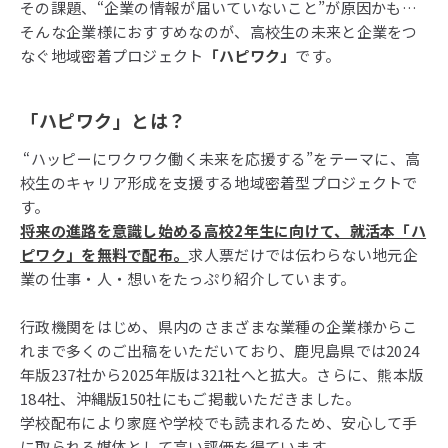
その課題、“企業の情報が届いていないこと”が原因かも…
そんな企業様におすすめなのが、高校生の未来と企業をつ
なぐ地域密着プロジェクト
「ハピワク」
です。
「ハピワク」とは？
“ハッピーにワクワク働く未来を応援する”をテーマに、高
校生のキャリア形成を支援する地域密着型プロジェクトで
す。
将来の進路を意識し始める高校2年生に向けて、就活本「ハ
ピワク」を無料で配布。
求人票だけでは伝わらない地元企
業の仕事・人・想いをたっぷり紹介しています。
行政機関をはじめ、県内のさまざまな業種の企業様からこ
れまで多くのご出稿をいただいており、鹿児島県では2024
年版237社から2025年版は321社へと拡大。さらに、熊本版
184社、沖縄版150社にもご掲載いただきました。
学校配布により家庭や学校でも読まれるため、安心して手
に取られる媒体として高い評価を得ています。