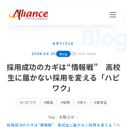
Blo
私たちについて
ARTICLE
2026.04.30
5 min read
Mission・Vision・Value
Blog
採用成功のカギは“情報戦” 高校
会社概要
生に届かない採用を変える「ハピ
ワク」
サービス
ハピワク・HR事業
#
ハピワク
#
就活
#
採用
#
求人
#
高校生
クリエイティブ事業
Top
・
お知らせ
・
採用成功のカギは“情報戦” 高校生に届かない採用を変える「ハ
保険代理店事業