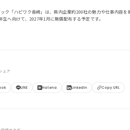
ック「ハピワク長崎」は、県内企業約200社の魅力や仕事内容を
年生へ向けて、2027年1月に無償配布する予定です。
シェア
ook
LINE
Hatena
LinkedIn
Copy URL
の投稿のタグ