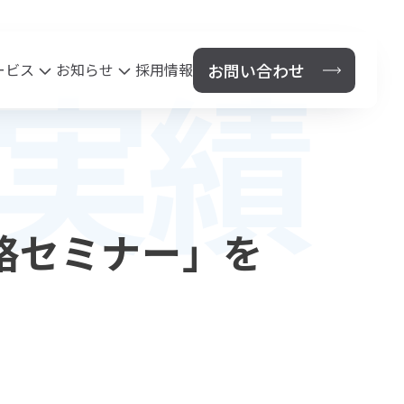
お問い合わせ
実績
ービス
お知らせ
採用情報
保険代理店事業
News
セス
法人のお客様
個人のお客様
略セミナー」を
鹿児島県PTA連合会総合保障制度
！
鹿児島市あいご会連合会安全保険