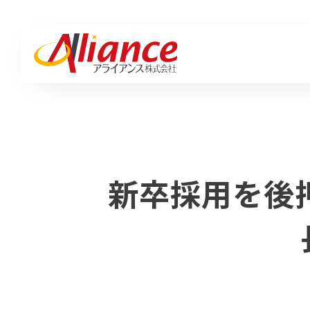
私たちについて
サービス一覧
お知らせ一覧
Mis
ハピ
活動
私たちについて
地域と、企業と、人の「そば」で
採用・人材・保険・ブランディングまで、
活動実績・ブログ・最新情報。
Mission・Vision・Value
紡ぎ、編み出す。
あらゆる挑戦に、最適な答えを。
アライアンスの「いま」をお届けします。
Mi
ハ
新卒採用を後
アライアンスの想いと歩み。
会社概要
Va
サービス
ハピワク・HR事業
クリエイティブ事業