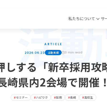
活動
私たちについて
サ
sion・Vision・Value
ワク・HR事業
実績
会社概要
クリエイティブ事業
Blog
ARTICLE
2026.06.23
3 min read
活動実績
ssion
ピワク
Vision
商材案内
沿革
アク
押しする「新卒採用攻
lue
メッセージ
長崎県内2会場で開催
#
セミナー
#
ハピワク
#
採用
#
長崎
#
高校生