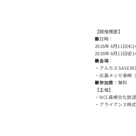
【開催概要】
■日時：
2026年 6月11日㈭14
2026年 6月12日㈮14
■会場
：
・アルカスSASEB
・出島メッセ長崎（
■参加費
：無料
【主催】
・NCC長崎文化放送
・アライアンス株式