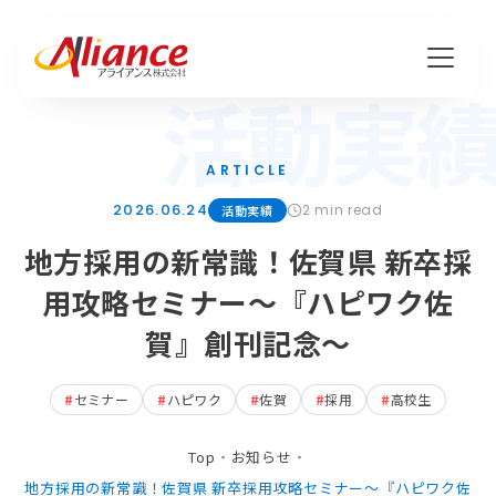
活動実
ARTICLE
2026.06.24
2 min read
活動実績
地方採用の新常識！佐賀県 新卒採
用攻略セミナー～『ハピワク佐
賀』創刊記念～
#
セミナー
#
ハピワク
#
佐賀
#
採用
#
高校生
Top
・
お知らせ
・
地方採用の新常識！佐賀県 新卒採用攻略セミナー～『ハピワク佐