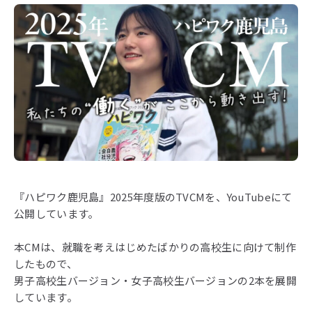
お知らせ
活動実績
Blog
News
採用情報
『ハピワク鹿児島』2025年度版のTVCMを、YouTubeにて
公開しています。
お問い合わせ
本CMは、就職を考えはじめたばかりの高校生に向けて制作
したもので、
男子高校生バージョン・女子高校生バージョンの2本を展開
しています。