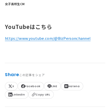
女子高校生CM
YouTubeはこちら
https://www.youtube.com/@BizPersonchannel
Share
この記事をシェア
X
Facebook
LINE
Hatena
LinkedIn
Copy URL