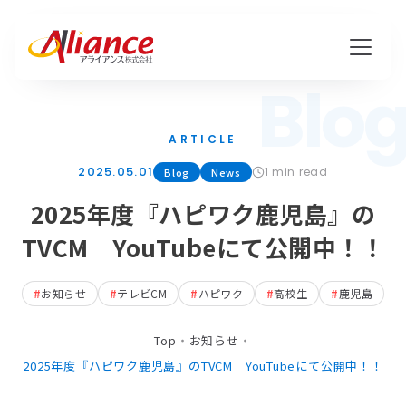
Blo
私たちについて
ARTICLE
2025.05.01
1 min read
Mission・Vision・Value
Blog
News
2025年度『ハピワク鹿児島』の
会社概要
TVCM YouTubeにて公開中！！
サービス
#
お知らせ
#
テレビCM
#
ハピワク
#
高校生
#
鹿児島
ハピワク・HR事業
Top
・
お知らせ
・
クリエイティブ事業
2025年度『ハピワク鹿児島』のTVCM YouTubeにて公開中！！
保険代理店事業