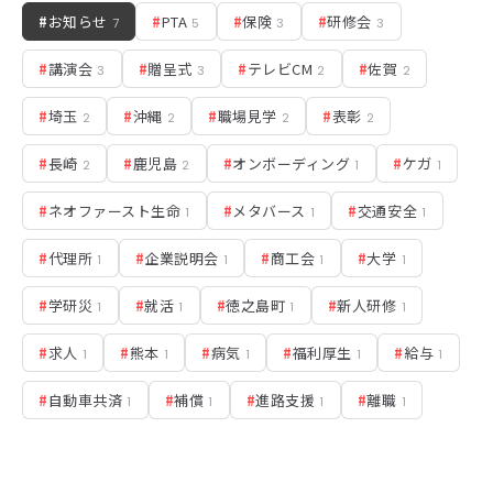
#
お知らせ
#
PTA
#
保険
#
研修会
7
5
3
3
#
講演会
#
贈呈式
#
テレビCM
#
佐賀
3
3
2
2
#
埼玉
#
沖縄
#
職場見学
#
表彰
2
2
2
2
#
長崎
#
鹿児島
#
オンボーディング
#
ケガ
2
2
1
1
#
ネオファースト生命
#
メタバース
#
交通安全
1
1
1
#
代理所
#
企業説明会
#
商工会
#
大学
1
1
1
1
#
学研災
#
就活
#
徳之島町
#
新人研修
1
1
1
1
#
求人
#
熊本
#
病気
#
福利厚生
#
給与
1
1
1
1
1
#
自動車共済
#
補償
#
進路支援
#
離職
1
1
1
1