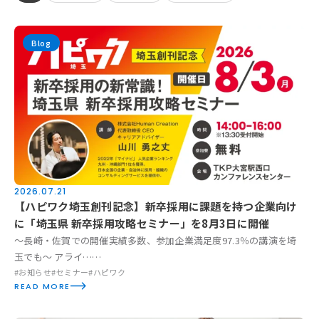
Blog
お知らせ
活動実績
Blog
News
2026.07.21
採用情報
【ハピワク埼玉創刊記念】新卒採用に課題を持つ企業向け
に「埼玉県 新卒採用攻略セミナー」を8月3日に開催
～長崎・佐賀での開催実績多数、参加企業満足度97.3％の講演を埼
お問い合わせ
玉でも～ アライ……
#お知らせ
#セミナー
#ハピワク
READ MORE