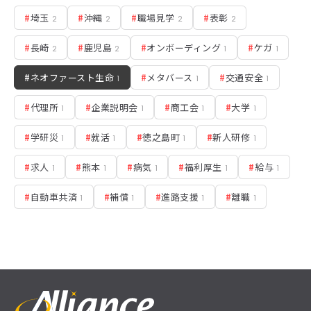
#
埼玉
#
沖縄
#
職場見学
#
表彰
2
2
2
2
#
長崎
#
鹿児島
#
オンボーディング
#
ケガ
2
2
1
1
#
ネオファースト生命
#
メタバース
#
交通安全
1
1
1
#
代理所
#
企業説明会
#
商工会
#
大学
1
1
1
1
#
学研災
#
就活
#
徳之島町
#
新人研修
1
1
1
1
#
求人
#
熊本
#
病気
#
福利厚生
#
給与
1
1
1
1
1
#
自動車共済
#
補償
#
進路支援
#
離職
1
1
1
1