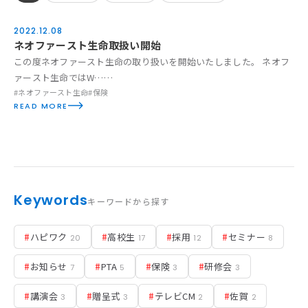
2022.12.08
News
ネオファースト生命取扱い開始
お知らせ
この度ネオファースト生命の取り扱いを開始いたしました。 ネオフ
ァースト生命ではW……
活動実績
#ネオファースト生命
#保険
READ MORE
Blog
News
採用情報
Keywords
キーワードから探す
お問い合わせ
#
ハピワク
#
高校生
#
採用
#
セミナー
20
17
12
8
#
お知らせ
#
PTA
#
保険
#
研修会
7
5
3
3
#
講演会
#
贈呈式
#
テレビCM
#
佐賀
3
3
2
2