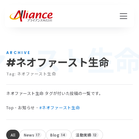
ァースト生
私たちについて
ARCHIVE
#ネオファースト生命
Mission・Vision・Value
会社概要
Tag: ネオファースト生命
ネオファースト生命 タグが付いた投稿の一覧です。
サービス
Top
・
お知らせ
・
#ネオファースト生命
ハピワク・HR事業
クリエイティブ事業
All
News
Blog
活動実績
17
14
12
保険代理店事業