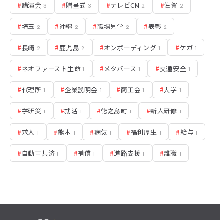
#
講演会
#
贈呈式
#
テレビCM
#
佐賀
3
3
2
2
#
埼玉
#
沖縄
#
職場見学
#
表彰
2
2
2
2
#
長崎
#
鹿児島
#
オンボーディング
#
ケガ
2
2
1
1
#
ネオファースト生命
#
メタバース
#
交通安全
1
1
1
#
代理所
#
企業説明会
#
商工会
#
大学
1
1
1
1
#
学研災
#
就活
#
徳之島町
#
新人研修
1
1
1
1
#
求人
#
熊本
#
病気
#
福利厚生
#
給与
1
1
1
1
1
#
自動車共済
#
補償
#
進路支援
#
離職
1
1
1
1