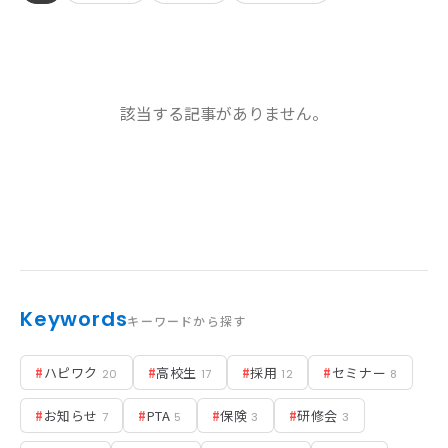
お知らせ
該当する記事がありません。
活動実績
Blog
News
採用情報
Keywords
キーワードから探す
お問い合わせ
#
ハピワク
#
高校生
#
採用
#
セミナー
20
17
12
8
#
お知らせ
#
PTA
#
保険
#
研修会
7
5
3
3