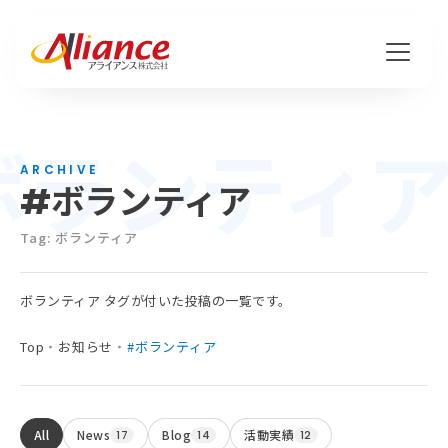
ボランティ
私たちについて
ARCHIVE
#ボランティア
Mission・Vision・Value
会社概要
Tag: ボランティア
ボランティア タグが付いた投稿の一覧です。
サービス
Top
・
お知らせ
・
#ボランティア
ハピワク・HR事業
クリエイティブ事業
All
News
Blog
活動実績
17
14
12
保険代理店事業