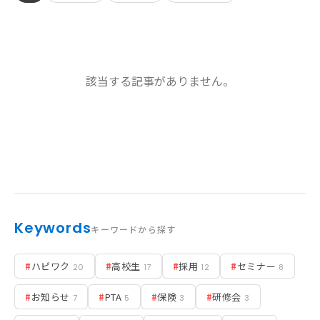
お知らせ
該当する記事がありません。
活動実績
Blog
News
採用情報
Keywords
キーワードから探す
お問い合わせ
#
ハピワク
#
高校生
#
採用
#
セミナー
20
17
12
8
#
お知らせ
#
PTA
#
保険
#
研修会
7
5
3
3