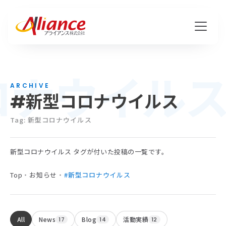
ロナウイル
私たちについて
ARCHIVE
#新型コロナウイルス
Mission・Vision・Value
会社概要
Tag: 新型コロナウイルス
新型コロナウイルス タグが付いた投稿の一覧です。
サービス
Top
・
お知らせ
・
#新型コロナウイルス
ハピワク・HR事業
クリエイティブ事業
All
News
Blog
活動実績
17
14
12
保険代理店事業