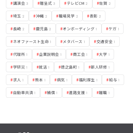
#
講演会
#
贈呈式
#
テレビCM
#
佐賀
3
3
2
2
#
埼玉
#
沖縄
#
職場見学
#
表彰
2
2
2
2
#
長崎
#
鹿児島
#
オンボーディング
#
ケガ
2
2
1
1
#
ネオファースト生命
#
メタバース
#
交通安全
1
1
1
#
代理所
#
企業説明会
#
商工会
#
大学
1
1
1
1
#
学研災
#
就活
#
徳之島町
#
新人研修
1
1
1
1
#
求人
#
熊本
#
病気
#
福利厚生
#
給与
1
1
1
1
1
#
自動車共済
#
補償
#
進路支援
#
離職
1
1
1
1