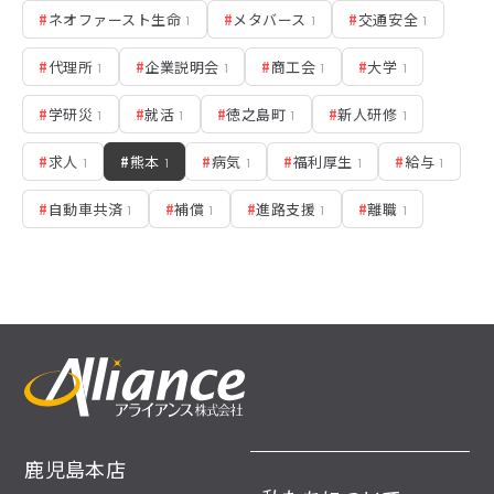
#
ネオファースト生命
#
メタバース
#
交通安全
1
1
1
#
代理所
#
企業説明会
#
商工会
#
大学
1
1
1
1
#
学研災
#
就活
#
徳之島町
#
新人研修
1
1
1
1
#
求人
#
熊本
#
病気
#
福利厚生
#
給与
1
1
1
1
1
#
自動車共済
#
補償
#
進路支援
#
離職
1
1
1
1
鹿児島本店