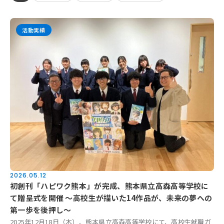
活動実績
お知らせ
活動実績
Blog
News
採用情報
お問い合わせ
2026.05.12
初創刊「ハピワク熊本」が完成、熊本県立高森高等学校に
て贈呈式を開催 ～高校生が描いた14作品が、未来の夢への
第一歩を後押し～
2025年12月18日（木）、熊本県立高森高等学校にて、高校生就職ガ