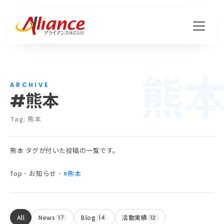
熊
私たちについて
ARCHIVE
#熊本
Mission・Vision・Value
会社概要
Tag: 熊本
熊本 タグが付いた投稿の一覧です。
サービス
Top
・
お知らせ
・
#熊本
ハピワク・HR事業
クリエイティブ事業
All
News
Blog
活動実績
17
14
12
保険代理店事業