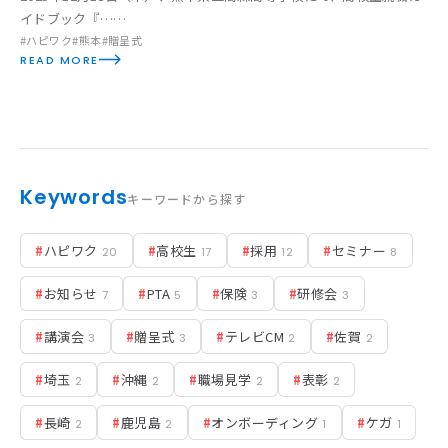
イドブック『……
#ハピワク
#熊本
#贈呈式
READ MORE
Keywords
キーワードから探す
#
ハピワク
#
高校生
#
採用
#
セミナー
20
17
12
8
#
お知らせ
#
PTA
#
保険
#
研修会
7
5
3
3
#
講演会
#
贈呈式
#
テレビCM
#
佐賀
3
3
2
2
#
埼玉
#
沖縄
#
職場見学
#
表彰
2
2
2
2
#
長崎
#
鹿児島
#
オンボーディング
#
ケガ
2
2
1
1