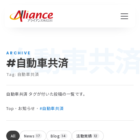
自動車共
私たちについて
ARCHIVE
#自動車共済
Mission・Vision・Value
会社概要
Tag: 自動車共済
自動車共済 タグが付いた投稿の一覧です。
サービス
Top
・
お知らせ
・
#自動車共済
ハピワク・HR事業
クリエイティブ事業
All
News
Blog
活動実績
17
14
12
保険代理店事業