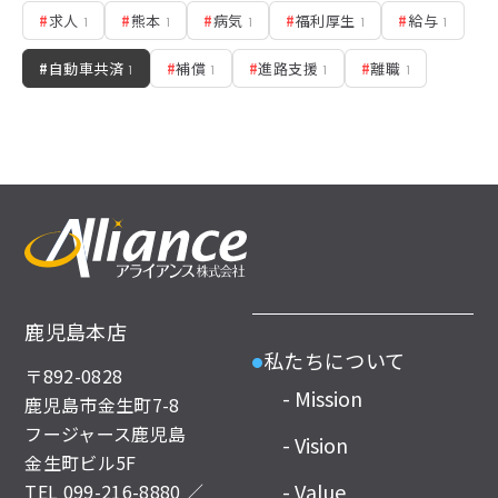
#
求人
#
熊本
#
病気
#
福利厚生
#
給与
1
1
1
1
1
#
自動車共済
#
補償
#
進路支援
#
離職
1
1
1
1
鹿児島本店
私たちについて
●
〒892-0828
- Mission
鹿児島市金生町7-8
フージャース鹿児島
- Vision
金生町ビル5F
- Value
TEL
099-216-8880
／