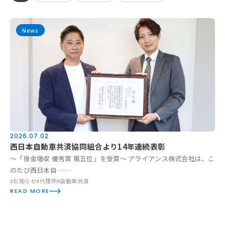
News
お知らせ
活動実績
Blog
News
2026.07.02
採用情報
西日本自動車共済協同組合より14年連続表彰
～「掛金増収 優秀賞 第五位」を受賞～ アライアンス株式会社は、こ
のたび西日本自……
お問い合わせ
#お知らせ
#代理所
#自動車共済
READ MORE