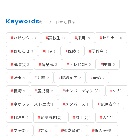
Keywords
キーワードから探す
#
ハピワク
#
高校生
#
採用
#
セミナー
20
17
12
8
#
お知らせ
#
PTA
#
保険
#
研修会
7
5
3
3
#
講演会
#
贈呈式
#
テレビCM
#
佐賀
3
3
2
2
#
埼玉
#
沖縄
#
職場見学
#
表彰
2
2
2
2
#
長崎
#
鹿児島
#
オンボーディング
#
ケガ
2
2
1
1
#
ネオファースト生命
#
メタバース
#
交通安全
1
1
1
#
代理所
#
企業説明会
#
商工会
#
大学
1
1
1
1
#
学研災
#
就活
#
徳之島町
#
新人研修
1
1
1
1