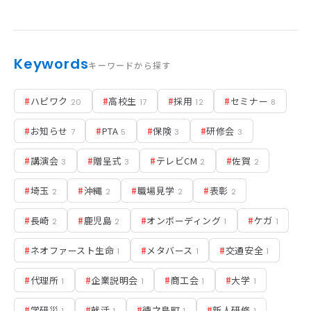
Keywords
キーワードから探す
#
ハピワク
#
高校生
#
採用
#
セミナー
20
17
12
8
#
お知らせ
#
PTA
#
保険
#
研修会
7
5
3
3
#
講演会
#
贈呈式
#
テレビCM
#
佐賀
3
3
2
2
#
埼玉
#
沖縄
#
職場見学
#
表彰
2
2
2
2
#
長崎
#
鹿児島
#
オンボーディング
#
ケガ
2
2
1
1
#
ネオファースト生命
#
メタバース
#
交通安全
1
1
1
#
代理所
#
企業説明会
#
商工会
#
大学
1
1
1
1
#
学研災
#
就活
#
徳之島町
#
新人研修
1
1
1
1