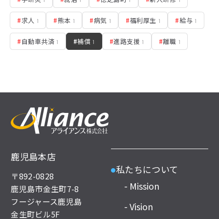
#
求人
#
熊本
#
病気
#
福利厚生
#
給与
1
1
1
1
1
#
自動車共済
#
補償
#
進路支援
#
離職
1
1
1
1
鹿児島本店
私たちについて
●
〒892-0828
- Mission
鹿児島市金生町7-8
フージャース鹿児島
- Vision
金生町ビル5F