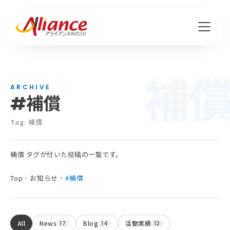
補
私たちについて
ARCHIVE
#補償
Mission・Vision・Value
会社概要
Tag: 補償
補償 タグが付いた投稿の一覧です。
サービス
Top
・
お知らせ
・
#補償
ハピワク・HR事業
クリエイティブ事業
All
News
Blog
活動実績
17
14
12
保険代理店事業