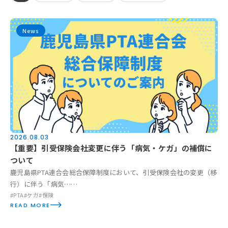
News
お知らせ
活動実績
Blog
News
2026.08.03
採用情報
【重要】引受保険会社変更に伴う「病気・ケガ」の補償に
ついて
鹿児島県PTA連合会総合保障制度において、引受保険会社の変更（移
お問い合わせ
行）に伴う「病気……
#PTA
#ケガ
#保険
READ MORE