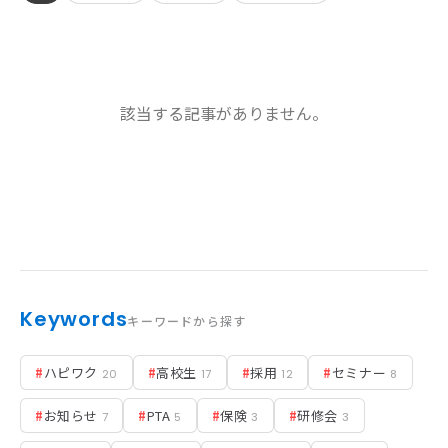
お知らせ
該当する記事がありません。
活動実績
Blog
News
採用情報
Keywords
キーワードから探す
お問い合わせ
#
ハピワク
#
高校生
#
採用
#
セミナー
20
17
12
8
#
お知らせ
#
PTA
#
保険
#
研修会
7
5
3
3