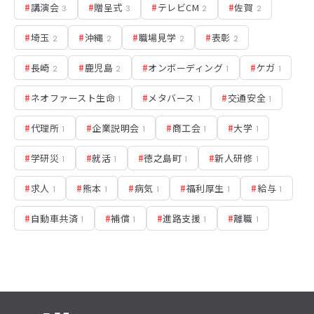
#
講演会
#
贈呈式
#
テレビCM
#
佐賀
3
3
2
2
#
埼玉
#
沖縄
#
職場見学
#
表彰
2
2
2
2
#
長崎
#
鹿児島
#
オンボーディング
#
ケガ
2
2
1
1
#
ネオファースト生命
#
メタバース
#
交通安全
1
1
1
#
代理所
#
企業説明会
#
商工会
#
大学
1
1
1
1
#
学研災
#
就活
#
徳之島町
#
新人研修
1
1
1
1
#
求人
#
熊本
#
病気
#
福利厚生
#
給与
1
1
1
1
1
#
自動車共済
#
補償
#
進路支援
#
離職
1
1
1
1