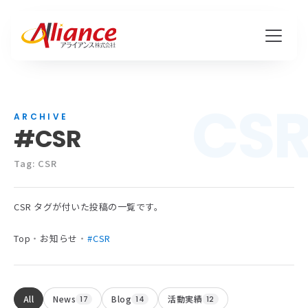
CS
私たちについて
ARCHIVE
#CSR
Mission・Vision・Value
会社概要
Tag: CSR
CSR タグが付いた投稿の一覧です。
サービス
Top
・
お知らせ
・
#CSR
ハピワク・HR事業
クリエイティブ事業
All
News
Blog
活動実績
17
14
12
保険代理店事業