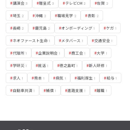
#
講演会
#
贈呈式
#
テレビCM
#
佐賀
3
3
2
2
#
埼玉
#
沖縄
#
職場見学
#
表彰
2
2
2
2
#
長崎
#
鹿児島
#
オンボーディング
#
ケガ
2
2
1
1
#
ネオファースト生命
#
メタバース
#
交通安全
1
1
1
#
代理所
#
企業説明会
#
商工会
#
大学
1
1
1
1
#
学研災
#
就活
#
徳之島町
#
新人研修
1
1
1
1
#
求人
#
熊本
#
病気
#
福利厚生
#
給与
1
1
1
1
1
#
自動車共済
#
補償
#
進路支援
#
離職
1
1
1
1