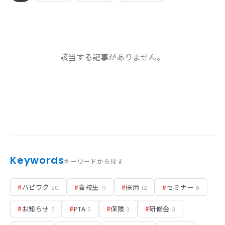
お知らせ
該当する記事がありません。
活動実績
Blog
News
採用情報
Keywords
キーワードから探す
お問い合わせ
#
ハピワク
#
高校生
#
採用
#
セミナー
20
17
12
8
#
お知らせ
#
PTA
#
保険
#
研修会
7
5
3
3