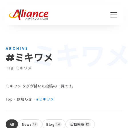
ミキワ
私たちについて
ARCHIVE
#ミキワメ
Mission・Vision・Value
会社概要
Tag: ミキワメ
ミキワメ タグが付いた投稿の一覧です。
サービス
Top
・
お知らせ
・
#ミキワメ
ハピワク・HR事業
クリエイティブ事業
All
News
Blog
活動実績
17
14
12
保険代理店事業