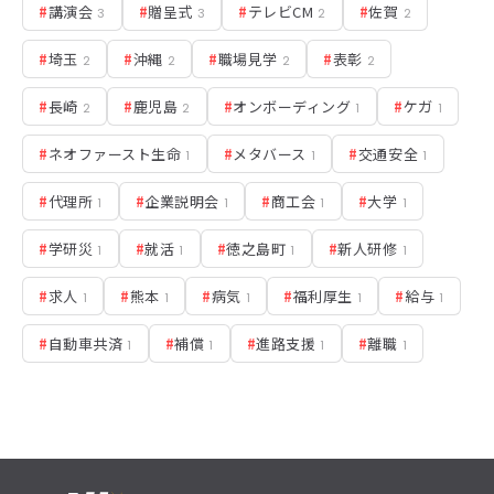
#
講演会
#
贈呈式
#
テレビCM
#
佐賀
3
3
2
2
#
埼玉
#
沖縄
#
職場見学
#
表彰
2
2
2
2
#
長崎
#
鹿児島
#
オンボーディング
#
ケガ
2
2
1
1
#
ネオファースト生命
#
メタバース
#
交通安全
1
1
1
#
代理所
#
企業説明会
#
商工会
#
大学
1
1
1
1
#
学研災
#
就活
#
徳之島町
#
新人研修
1
1
1
1
#
求人
#
熊本
#
病気
#
福利厚生
#
給与
1
1
1
1
1
#
自動車共済
#
補償
#
進路支援
#
離職
1
1
1
1