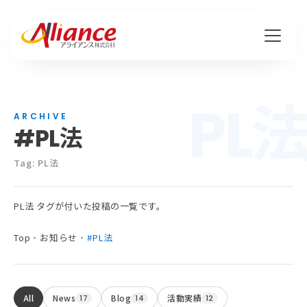
PL
私たちについて
ARCHIVE
#PL法
Mission・Vision・Value
会社概要
Tag: PL法
PL法 タグが付いた投稿の一覧です。
サービス
Top
・
お知らせ
・
#PL法
ハピワク・HR事業
クリエイティブ事業
All
News
Blog
活動実績
17
14
12
保険代理店事業