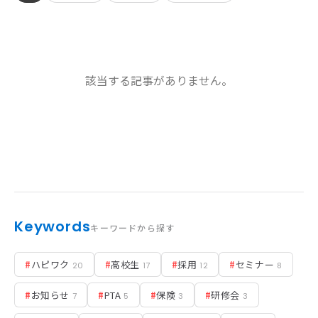
お知らせ
該当する記事がありません。
活動実績
Blog
News
採用情報
Keywords
キーワードから探す
お問い合わせ
#
ハピワク
#
高校生
#
採用
#
セミナー
20
17
12
8
#
お知らせ
#
PTA
#
保険
#
研修会
7
5
3
3