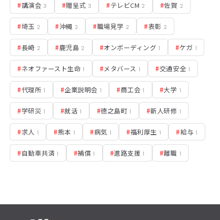
#
講演会
#
贈呈式
#
テレビCM
#
佐賀
3
3
2
2
#
埼玉
#
沖縄
#
職場見学
#
表彰
2
2
2
2
#
長崎
#
鹿児島
#
オンボーディング
#
ケガ
2
2
1
1
#
ネオファースト生命
#
メタバース
#
交通安全
1
1
1
#
代理所
#
企業説明会
#
商工会
#
大学
1
1
1
1
#
学研災
#
就活
#
徳之島町
#
新人研修
1
1
1
1
#
求人
#
熊本
#
病気
#
福利厚生
#
給与
1
1
1
1
1
#
自動車共済
#
補償
#
進路支援
#
離職
1
1
1
1