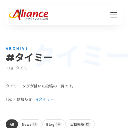
タイミ
私たちについて
ARCHIVE
#タイミー
Mission・Vision・Value
会社概要
Tag: タイミー
タイミー タグが付いた投稿の一覧です。
サービス
Top
・
お知らせ
・
#タイミー
ハピワク・HR事業
クリエイティブ事業
All
News
Blog
活動実績
17
14
12
保険代理店事業