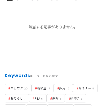
お知らせ
該当する記事がありません。
活動実績
Blog
News
採用情報
Keywords
キーワードから探す
お問い合わせ
#
ハピワク
#
高校生
#
採用
#
セミナー
20
17
12
8
#
お知らせ
#
PTA
#
保険
#
研修会
7
5
3
3