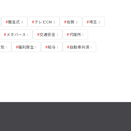
#
贈呈式
#
テレビCM
#
佐賀
#
埼玉
3
2
2
2
#
メタバース
#
交通安全
#
代理所
1
1
1
病気
#
福利厚生
#
給与
#
自動車共済
1
1
1
1