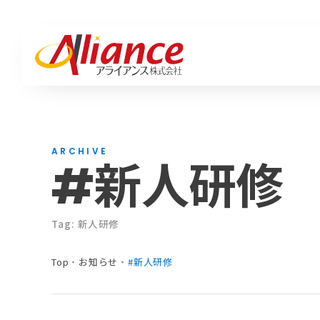
私たちについて
サービス一覧
お知らせ一覧
Mis
ハピ
活動
私たちについて
地域と、企業と、人の「そば」で
採用・人材・保険・ブランディングまで、
活動実績・ブログ・最新情報。
ARCHIVE
Mission・Vision・Value
#新人研修
紡ぎ、編み出す。
あらゆる挑戦に、最適な答えを。
アライアンスの「いま」をお届けします。
Mi
ハ
アライアンスの想いと歩み。
会社概要
Va
Tag: 新人研修
サービス
Top
・
お知らせ
・
#新人研修
ハピワク・HR事業
クリエイティブ事業