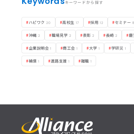
Keywords
キーワードから探す
#
ハピワク
#
高校生
#
採用
#
セミナー
20
17
12
#
沖縄
#
職場見学
#
表彰
#
長崎
#
鹿
2
2
2
2
#
企業説明会
#
商工会
#
大学
#
学研災
1
1
1
1
#
補償
#
進路支援
#
離職
1
1
1