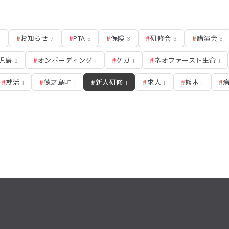
#
お知らせ
#
PTA
#
保険
#
研修会
#
講演会
8
7
5
3
3
3
児島
#
オンボーディング
#
ケガ
#
ネオファースト生命
2
1
1
1
#
就活
#
徳之島町
#
新人研修
#
求人
#
熊本
#
1
1
1
1
1