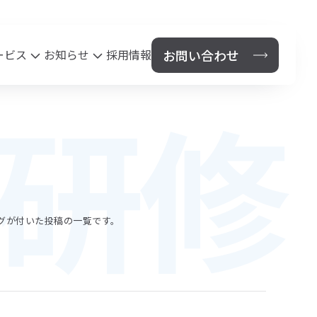
お問い合わせ
ービス
お知らせ
採用情報
研修
保険代理店事業
News
セス
法人のお客様
個人のお客様
鹿児島県PTA連合会総合保障制度
タグが付いた投稿の一覧です。
鹿児島市あいご会連合会安全保険