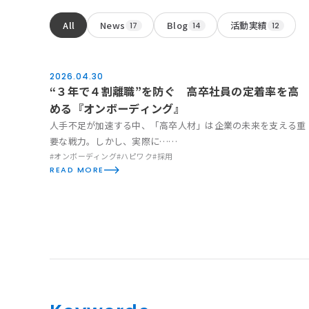
保険代理店事業
All
News
Blog
活動実績
17
14
12
お知らせ
2026.04.30
Blog
“３年で４割離職”を防ぐ 高卒社員の定着率を高
活動実績
める『オンボーディング』
人手不足が加速する中、「高卒人材」は企業の未来を支える重
Blog
要な戦力。しかし、実際に……
#オンボーディング
#ハピワク
#採用
News
READ MORE
採用情報
お問い合わせ