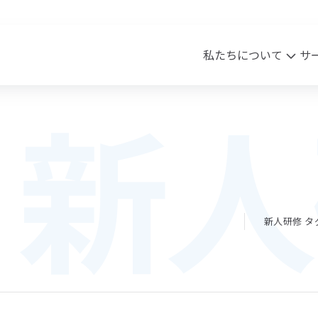
私たちについて
サ
新人
sion・Vision・Value
ワク・HR事業
実績
会社概要
クリエイティブ事業
Blog
ssion
ピワク
Vision
商材案内
沿革
アク
lue
メッセージ
新人研修 