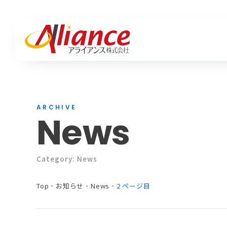
私たちについて
サービス一覧
お知らせ一覧
Mis
ハピ
活動
私たちについて
地域と、企業と、人の「そば」で
採用・人材・保険・ブランディングまで、
活動実績・ブログ・最新情報。
ARCHIVE
Mission・Vision・Value
News
紡ぎ、編み出す。
あらゆる挑戦に、最適な答えを。
アライアンスの「いま」をお届けします。
Mi
ハ
アライアンスの想いと歩み。
会社概要
Va
Category: News
サービス
Top
・
お知らせ
・
News
・
2 ページ目
ハピワク・HR事業
クリエイティブ事業