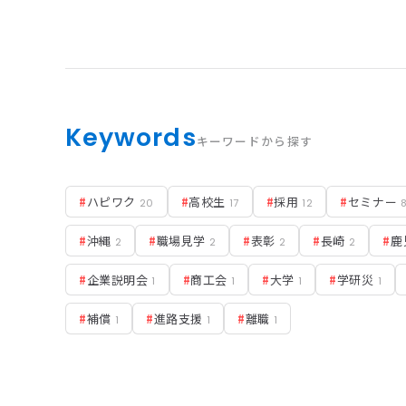
Keywords
キーワードから探す
#
ハピワク
#
高校生
#
採用
#
セミナー
20
17
12
#
沖縄
#
職場見学
#
表彰
#
長崎
#
鹿
2
2
2
2
#
企業説明会
#
商工会
#
大学
#
学研災
1
1
1
1
#
補償
#
進路支援
#
離職
1
1
1