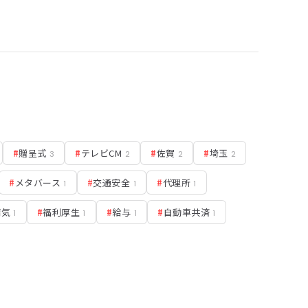
#
贈呈式
#
テレビCM
#
佐賀
#
埼玉
3
2
2
2
#
メタバース
#
交通安全
#
代理所
1
1
1
病気
#
福利厚生
#
給与
#
自動車共済
1
1
1
1