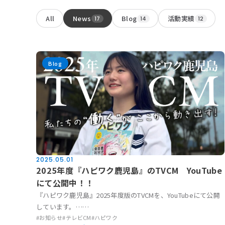
保険代理店事業
All
News
Blog
活動実績
17
14
12
お知らせ
Blog
活動実績
Blog
News
採用情報
2025.05.01
2025年度『ハピワク鹿児島』のTVCM YouTube
にて公開中！！
お問い合わせ
『ハピワク鹿児島』2025年度版のTVCMを、YouTubeにて公開
しています。……
#お知らせ
#テレビCM
#ハピワク