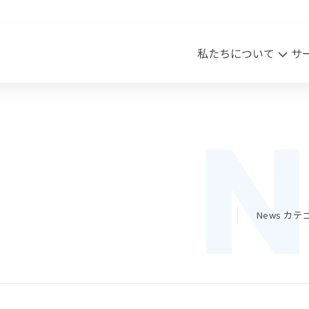
私たちについて
サ
N
sion・Vision・Value
ワク・HR事業
実績
会社概要
クリエイティブ事業
Blog
ssion
ピワク
Vision
商材案内
沿革
アク
lue
メッセージ
News カ