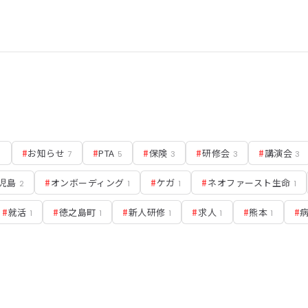
#
お知らせ
#
PTA
#
保険
#
研修会
#
講演会
8
7
5
3
3
3
児島
#
オンボーディング
#
ケガ
#
ネオファースト生命
2
1
1
1
#
就活
#
徳之島町
#
新人研修
#
求人
#
熊本
#
1
1
1
1
1