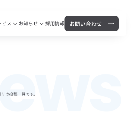
お問い合わせ
ービス
お知らせ
採用情報
ews
保険代理店事業
News
セス
法人のお客様
個人のお客様
鹿児島県PTA連合会総合保障制度
テゴリの投稿一覧です。
鹿児島市あいご会連合会安全保険