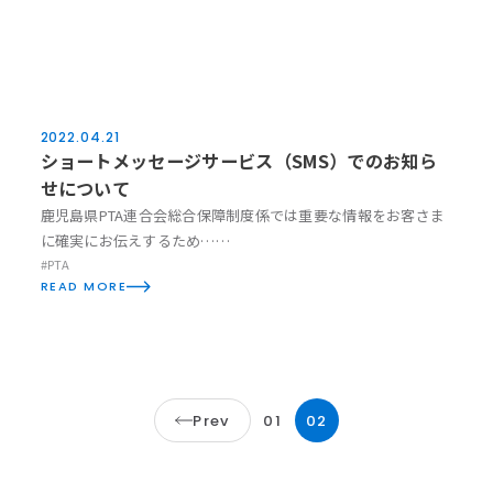
2022.04.21
News
ショートメッセージサービス（SMS）でのお知ら
せについて
鹿児島県PTA連合会総合保障制度係では重要な情報をお客さま
に確実にお伝えするため……
#PTA
READ MORE
Prev
01
02